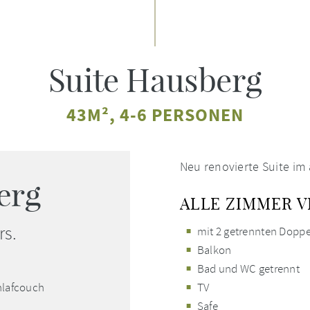
Suite Hausberg
43M², 4-6 PERSONEN
Neu renovierte Suite im
erg
ALLE ZIMMER 
rs.
mit 2 getrennten Dopp
Balkon
Bad und WC getrennt
hlafcouch
TV
Safe