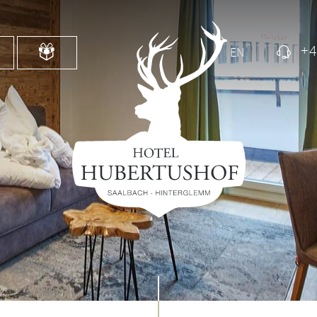
+4
EN