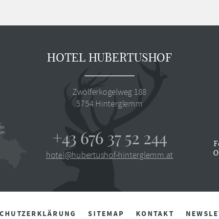
HOTEL HUBERTUSHOF
Zwölferkogelweg 188
5754
Hinterglemm
+43 676 37 52 244
F
O
hotel@hubertushof-hinterglemm.at
SCHUTZERKLÄRUNG
SITEMAP
KONTAKT
NEWSLE