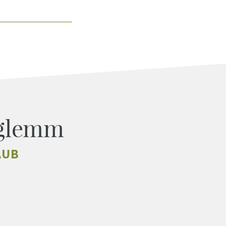
rglemm
AUB