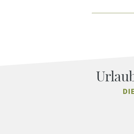
Urlau
DI