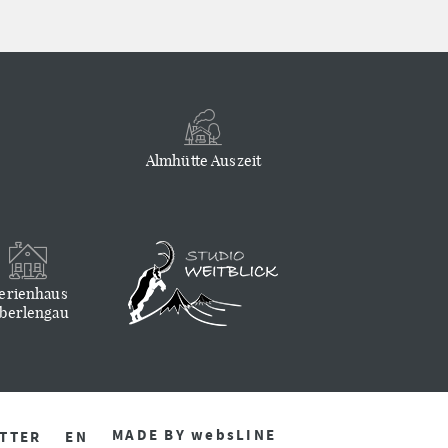
Almhütte Auszeit
erienhaus
berlengau
MADE BY
websLINE
TTER
EN